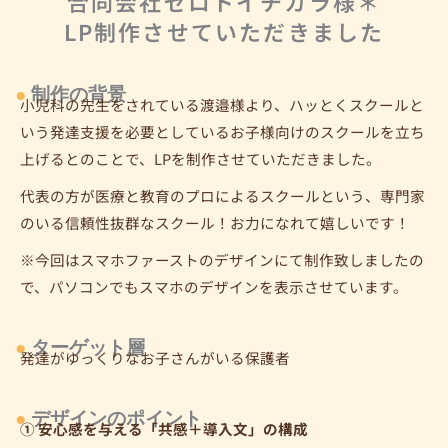
合同会社ゼロトイチカラ様＊
LP制作させていただきました
●
制作の背景
小児科の先生をされている渡邉様より、ハッとく
スクールと
いう発達支援を必要としているお子様向け
のスクールを立ち
上げるとのことで、LPを制作させて
いただきました。
代表の方が医療と教育のプロによるスクールという、専門家
のいる信頼性抜群なスクール！お力になれて嬉しいです！
※今回はスマホファーストのデザインにて制作致しましたの
で、パソコンでもスマホのデザインを表示させています。
●
ターゲット層
発達がゆっくりなお子さんがいる保護者
●
デザインのポイント
① 安心感を与える「共感＋導入文」の構成