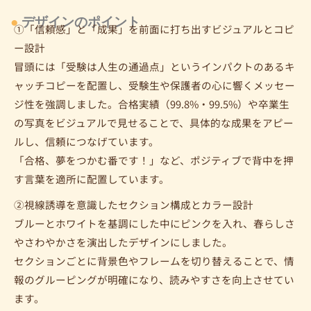
●
デザインのポイント
①「信頼感」と「成果」を前面に打ち出すビジュアルとコピ
ー設計
冒頭には「受験は人生の通過点」というインパクトのあるキ
ャッチコピーを配置し、受験生や保護者の心に響くメッセー
ジ性を強調しました。合格実績（99.8%・99.5%）や卒業生
の写真をビジュアルで見せることで、具体的な成果をアピー
ルし、信頼につなげています。
「合格、夢をつかむ番です！」など、ポジティブで背中を押
す言葉を適所に配置しています。
②視線誘導を意識したセクション構成とカラー設計
ブルーとホワイトを基調にした中にピンクを入れ、春らしさ
やさわやかさを演出したデザインにしました。
セクションごとに背景色やフレームを切り替えることで、情
報のグルーピングが明確になり、読みやすさを向上させてい
ます。