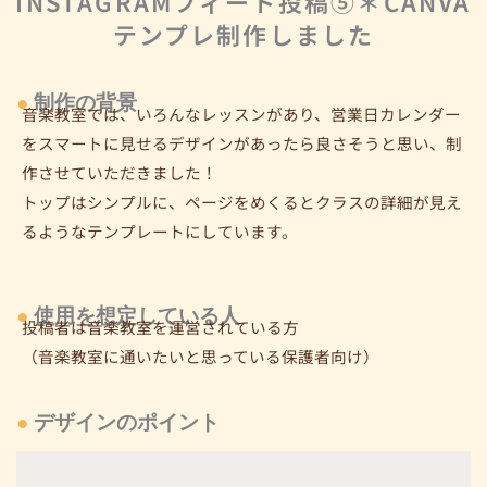
INSTAGRAMフィード投稿⑤＊CANVA
テンプレ制作しました
●
制作の背景
音楽教室では、いろんなレッスンがあり、営業日カレンダー
をスマートに見せるデザインがあったら良さそうと思い、制
作
させていただきました！
トップはシンプルに、ページをめくるとクラスの
詳細が見え
るようなテンプレートにしています。
●
使用を想定している人
投稿者は音楽教室を運営されている方
（音楽教室に通いたいと思っている保護者向け）
●
デザインのポイント