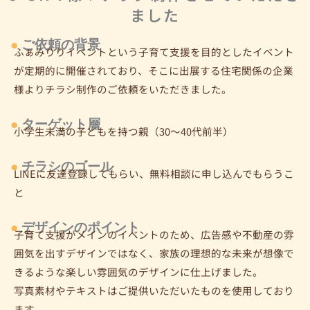
ました
●
ご依頼の背景
ふぁみりりイベントという子育て支援を目的としたイベント
が定期的に開催されており、そこに出展する住宅関係の企業
様よりチラシ制作のご依頼をいただきました。
●
ターゲット層
小学生未満の子どもを持つ親（30～40代前半）
●
チラシのゴール
LINEに友達登録してもらい、無料相談に申し込んでもらうこ
と
●
デザインのポイント
子育て支援がメインのイベントのため、広告感や不動産の雰
囲気を出すデザインではなく、家族の理想的な未来が想像で
きるような楽しい雰囲気のデザインに仕上げました。
写真素材やテキストはご提供いただいたものを使用しており
ます。